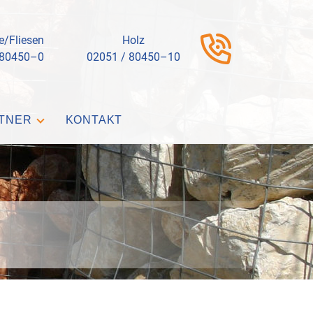
e/Fliesen
Holz
 80450–0
02051 / 80450–10
TNER
KONTAKT