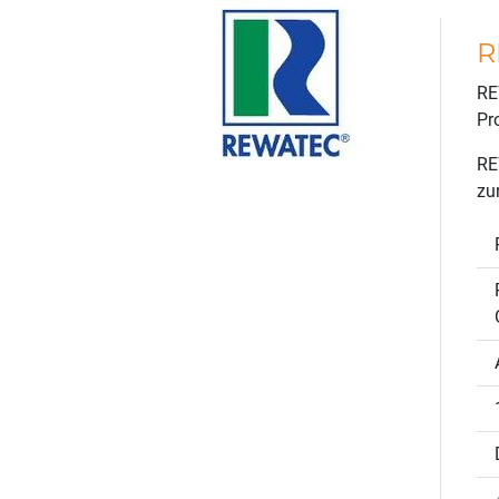
R
RE
Pr
RE
zu