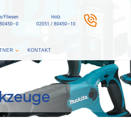
e/Fliesen
Holz
 80450–0
02051 / 80450–10
TNER
KONTAKT
kzeuge